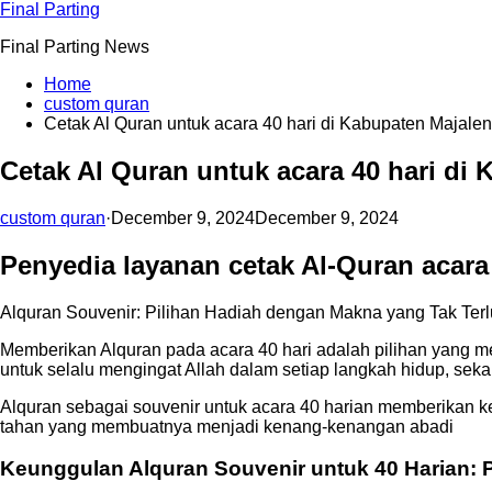
Skip
Final Parting
to
Final Parting News
content
Home
custom quran
Cetak Al Quran untuk acara 40 hari di Kabupaten Majale
Cetak Al Quran untuk acara 40 hari di
custom quran
·
December 9, 2024
December 9, 2024
Penyedia layanan cetak Al-Quran acara
Alquran Souvenir: Pilihan Hadiah dengan Makna yang Tak Ter
Memberikan Alquran pada acara 40 hari adalah pilihan yang m
untuk selalu mengingat Allah dalam setiap langkah hidup, sekal
Alquran sebagai souvenir untuk acara 40 harian memberikan ke
tahan yang membuatnya menjadi kenang-kenangan abadi
Keunggulan Alquran Souvenir untuk 40 Harian: