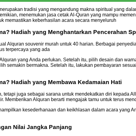
 merupakan tradisi yang mengandung makna spiritual yang dal
i demikian, menemukan jasa cetak Al-Quran yang mampu memenu
ntuk memastikan keberhasilan acara secara menyeluruh
ma? Hadiah yang Menghantarkan Pencerahan Spi
l Alquran souvenir murah untuk 40 harian. Berbagai penyedi
tus terpercaya yang ada
uran yang Anda perlukan. Setelah itu, pilih desain dan warn
ilih semakin bermakna. Setelah itu, lakukan pembayaran sesuai
ama? Hadiah yang Membawa Kedamaian Hati
 tetapi juga sebagai sarana untuk mendekatkan diri kepada Alla
ir. Memberikan Alquran berarti mengajak tamu untuk terus mend
enampilkan kesederhanaan dan keikhlasan dalam acara yang And
gan Nilai Jangka Panjang