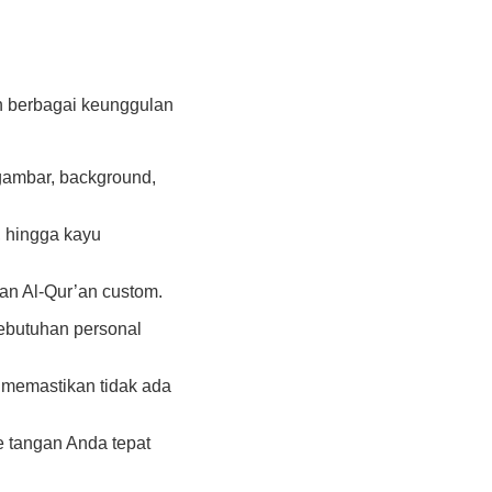
n berbagai keunggulan
gambar, background,
n, hingga kayu
an Al-Qur’an custom.
ebutuhan personal
memastikan tidak ada
 tangan Anda tepat