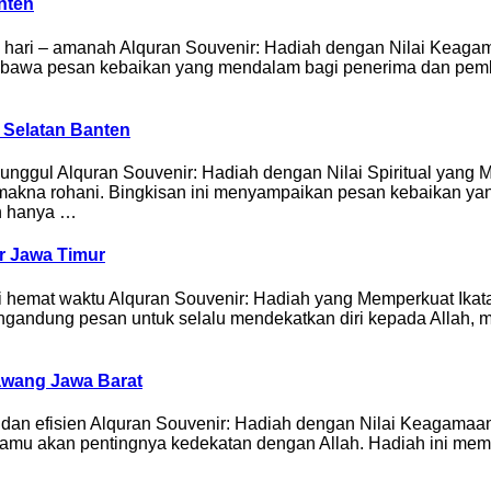
nten
 40 hari – amanah Alquran Souvenir: Hadiah dengan Nilai Kea
bawa pesan kebaikan yang mendalam bagi penerima dan pember
g Selatan Banten
n unggul Alquran Souvenir: Hadiah dengan Nilai Spiritual yang
 makna rohani. Bingkisan ini menyampaikan pesan kebaikan y
n hanya …
ar Jawa Timur
usi hemat waktu Alquran Souvenir: Hadiah yang Memperkuat Ikat
engandung pesan untuk selalu mendekatkan diri kepada Allah, m
rawang Jawa Barat
a dan efisien Alquran Souvenir: Hadiah dengan Nilai Keagamaa
tamu akan pentingnya kedekatan dengan Allah. Hadiah ini me