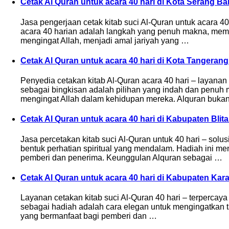
Cetak Al Quran untuk acara 40 hari di Kota Serang Ba
Jasa pengerjaan cetak kitab suci Al-Quran untuk acara
acara 40 harian adalah langkah yang penuh makna, mem
mengingat Allah, menjadi amal jariyah yang …
Cetak Al Quran untuk acara 40 hari di Kota Tangeran
Penyedia cetakan kitab Al-Quran acara 40 hari – layana
sebagai bingkisan adalah pilihan yang indah dan penuh
mengingat Allah dalam kehidupan mereka. Alquran buka
Cetak Al Quran untuk acara 40 hari di Kabupaten Blit
Jasa percetakan kitab suci Al-Quran untuk 40 hari – sol
bentuk perhatian spiritual yang mendalam. Hadiah ini m
pemberi dan penerima. Keunggulan Alquran sebagai …
Cetak Al Quran untuk acara 40 hari di Kabupaten Ka
Layanan cetakan kitab suci Al-Quran 40 hari – terpercay
sebagai hadiah adalah cara elegan untuk mengingatkan 
yang bermanfaat bagi pemberi dan …