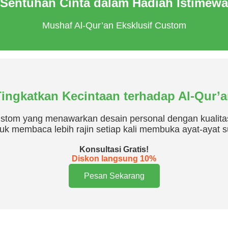
Sentuhan Cinta dalam Hadiah Istimewa
Mushaf Al-Qur’an Eksklusif Custom
ingkatkan Kecintaan terhadap Al-Qur’
stom yang menawarkan desain personal dengan kualitas
uk membaca lebih rajin setiap kali membuka ayat-ayat s
Konsultasi Gratis!
Diskon langsung 10%
Pesan Sekarang