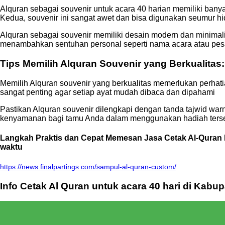
Alquran sebagai souvenir untuk acara 40 harian memiliki banya
Kedua, souvenir ini sangat awet dan bisa digunakan seumur 
Alquran sebagai souvenir memiliki desain modern dan minima
menambahkan sentuhan personal seperti nama acara atau pes
Tips Memilih Alquran Souvenir yang Berkualitas
Memilih Alquran souvenir yang berkualitas memerlukan perhatia
sangat penting agar setiap ayat mudah dibaca dan dipahami
Pastikan Alquran souvenir dilengkapi dengan tanda tajwid war
kenyamanan bagi tamu Anda dalam menggunakan hadiah ters
Langkah Praktis dan Cepat Memesan Jasa Cetak Al-Quran Hu
waktu
https://news.finalpartings.com/sampul-al-quran-custom/
Info Cetak Al Quran untuk acara 40 hari di Kabu