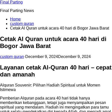
Skip
Final Parting
to
Final Parting News
content
Home
custom quran
Cetak Al Quran untuk acara 40 hari di Bogor Jawa Barat
Cetak Al Quran untuk acara 40 hari di
Bogor Jawa Barat
custom quran
·
December 9, 2024
December 9, 2024
Layanan cetak Al-Quran 40 hari – cepat
dan amanah
Alquran Souvenir: Pilihan Hadiah Spiritual untuk Momen
Istimewa
Pemberian Alquran pada acara 40 hari tidak hanya
memberikan kebanggaan, tetapi juga menyampaikan pesan
spiritual yang mendalam. Hadiah ini mengingatkan para tamu
untuk selalu mendekatkan diri kepada Allah, dan menjadi amal