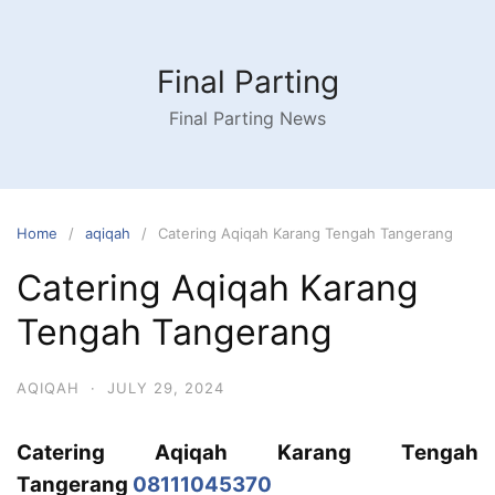
Skip
to
content
Final Parting
Final Parting News
Home
aqiqah
Catering Aqiqah Karang Tengah Tangerang
Catering Aqiqah Karang
Tengah Tangerang
AQIQAH
·
JULY 29, 2024
Catering Aqiqah Karang Tengah
Tangerang
08111045370