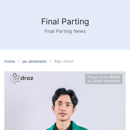
Skip
to
content
Final Parting
Final Parting News
Home
jas almamater
Baju Almet