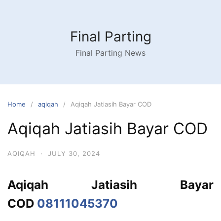
Skip
to
content
Final Parting
Final Parting News
Home
aqiqah
Aqiqah Jatiasih Bayar COD
Aqiqah Jatiasih Bayar COD
AQIQAH
·
JULY 30, 2024
Aqiqah Jatiasih Bayar
COD
08111045370