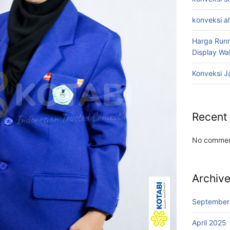
konveksi a
Harga Runn
Display W
Konveksi J
Recent
No commen
Archiv
September
April 2025