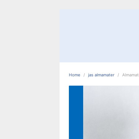
Skip
to
content
Home
jas almamater
Almamat