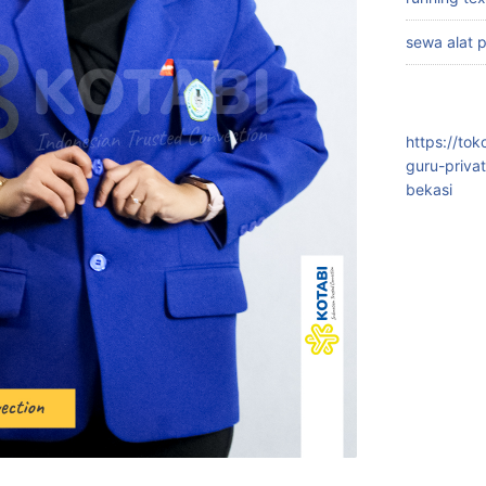
sewa alat 
https://to
guru-priva
bekasi