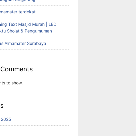
lmamater terdekat
ing Text Masjid Murah | LED
aktu Sholat & Pengumuman
as Almamater Surabaya
 Comments
ts to show.
es
 2025