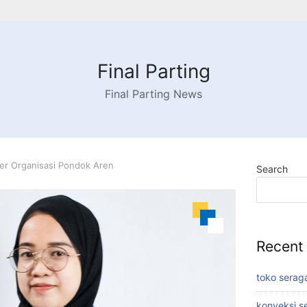
Final Parting
Final Parting News
er Organisasi Pondok Aren
Search
Recent
toko serag
konveksi s