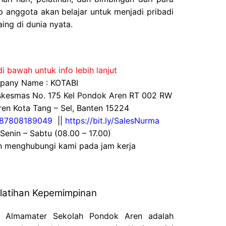
 anggota akan belajar untuk menjadi pribadi
aing di dunia nyata.
i bawah untuk info lebih lanjut
any Name : KOTABI
uskesmas No. 175 Kel Pondok Aren RT 002 RW
en Kota Tang – Sel, Banten 15224
87808189049
||
https://bit.ly/SalesNurma
 Senin – Sabtu (08.00 – 17.00)
an menghubungi kami pada jam kerja
Pelatihan Kepemimpinan
ri Almamater Sekolah Pondok Aren adalah