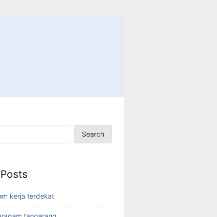
Search
 Posts
am kerja terdekat
eragam tangerang