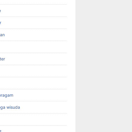
e
r
ran
ter
seragam
oga wisuda
t