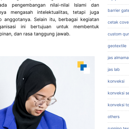
ada pengembangan nilai-nilai Islami dan
barrier gat
ya mengasah intelektualitas, tetapi juga
p anggotanya. Selain itu, berbagai kegiatan
cetak cove
anisasi ini bertujuan untuk membentuk
pinan, dan rasa tanggung jawab.
custom qu
geotextile
jas almama
jas lab
konveksi
konveksi 
konveksi t
others
running tex