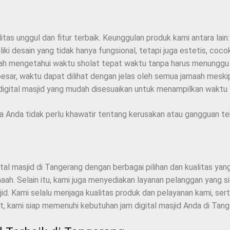
tas unggul dan fitur terbaik. Keunggulan produk kami antara lain:
ki desain yang tidak hanya fungsional, tetapi juga estetis, cocok
aah mengetahui waktu sholat tepat waktu tanpa harus menungg
besar, waktu dapat dilihat dengan jelas oleh semua jamaah meskip
gital masjid yang mudah disesuaikan untuk menampilkan waktu y
ga Anda tidak perlu khawatir tentang kerusakan atau gangguan t
al masjid di Tangerang dengan berbagai pilihan dan kualitas ya
aah. Selain itu, kami juga menyediakan layanan pelanggan yang
id. Kami selalu menjaga kualitas produk dan pelayanan kami, s
t, kami siap memenuhi kebutuhan jam digital masjid Anda di Tang