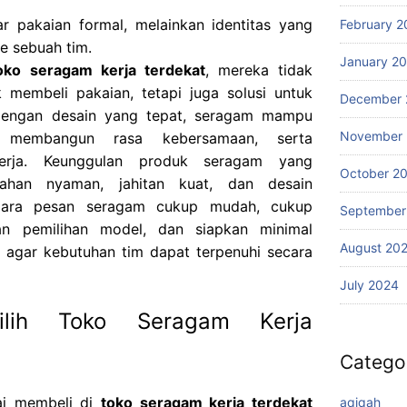
r pakaian formal, melainkan identitas yang
February 2
e sebuah tim.
January 2
oko seragam kerja terdekat
, mereka tidak
 membeli pakaian, tetapi juga solusi untuk
December 
 Dengan desain yang tepat, seragam mampu
November
 membangun rasa kebersamaan, serta
erja. Keunggulan produk seragam yang
October 2
 bahan nyaman, jahitan kuat, dan desain
Cara pesan seragam cukup mudah, cukup
September
an pemilihan model, dan siapkan minimal
August 20
agar kebutuhan tim dapat terpenuhi secara
July 2024
ilih Toko Seragam Kerja
Catego
ai membeli di
toko seragam kerja terdekat
aqiqah