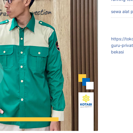
sewa alat 
https://to
guru-priva
bekasi