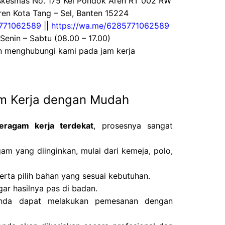
uskesmas No. 175 Kel Pondok Aren RT 002 RW
en Kota Tang – Sel, Banten 15224
771062589
||
https://wa.me/6285771062589
 Senin – Sabtu (08.00 – 17.00)
an menghubungi kami pada jam kerja
m Kerja dengan Mudah
eragam kerja terdekat
, prosesnya sangat
gam yang diinginkan, mulai dari kemeja, polo,
erta pilih bahan yang sesuai kebutuhan.
ar hasilnya pas di badan.
 Anda dapat melakukan pemesanan dengan