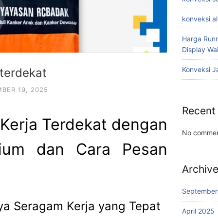
konveksi a
Harga Runn
Display W
Konveksi J
 terdekat
BER 19, 2025
Recent
Kerja Terdekat dengan
No commen
mium dan Cara Pesan
Archiv
September
ya Seragam Kerja yang Tepat
April 2025