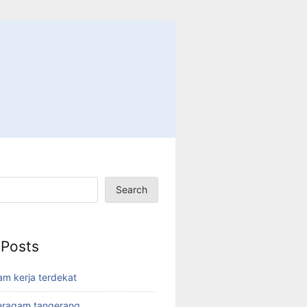
Search
 Posts
am kerja terdekat
eragam tangerang