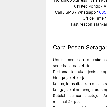
Workshop Adrress : Jalan P
011 Kec Pondok Ar
Call / SMS / Whatsapp :
085
Office Time :
Fast respon silahk
Cara Pesan Seraga
Untuk memesan di
toko s
sederhana dan efisien.
Pertama, tentukan jenis sera
hingga jaket kerja.
Kedua, konsultasikan desain s
Ketiga, lakukan pengukuran ag
Setelah semua disetujui,
minimal 24 pcs.