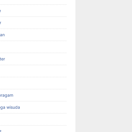
e
r
ran
ter
seragam
oga wisuda
t