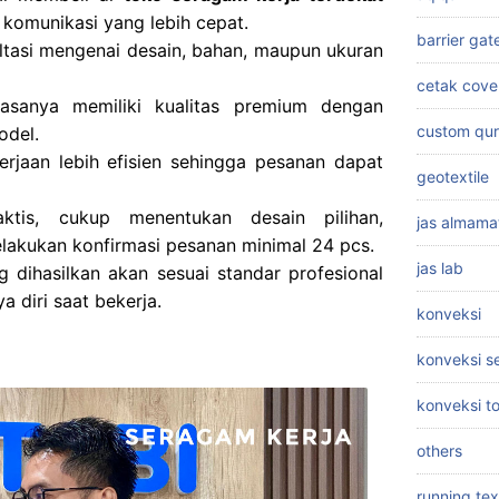
komunikasi yang lebih cepat.
barrier gat
ltasi mengenai desain, bahan, maupun ukuran
cetak cove
asanya memiliki kualitas premium dengan
custom qu
odel.
erjaan lebih efisien sehingga pesanan dapat
geotextile
tis, cukup menentukan desain pilihan,
jas almama
lakukan konfirmasi pesanan minimal 24 pcs.
jas lab
 dihasilkan akan sesuai standar profesional
 diri saat bekerja.
konveksi
konveksi 
konveksi t
others
running tex